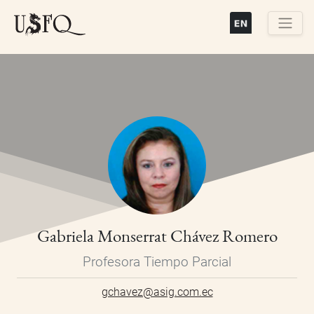
Pasar
al
contenido
Buscar
principal
Gabriela Monserrat Chávez Romero
Profesora Tiempo Parcial
gchavez@asig.com.ec