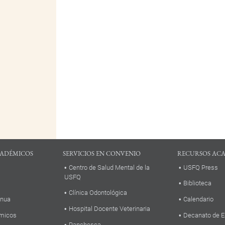
ADÉMICOS
SERVICIOS EN CONVENIO
RECURSOS AC
Centro de Salud Mental de la
USFQ Press
USFQ
Biblioteca
Clínica Odontológica
inua
Calendario
Hospital Docente Veterinaria
micos
Decanato de E
Panchesca