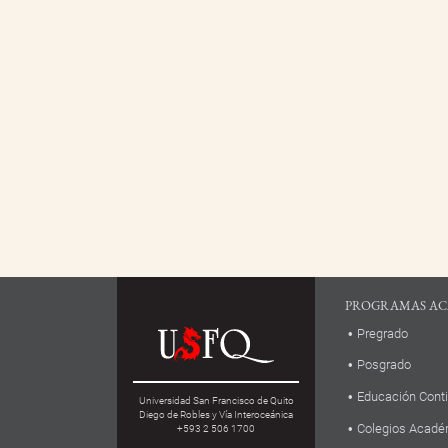
PROGRAMAS AC
Pregrado
Posgrado
Educación Cont
Universidad San Francisco de Quito
Diego de Robles y Vía Interoceánica
Colegios Acadé
+593 2 506 1700