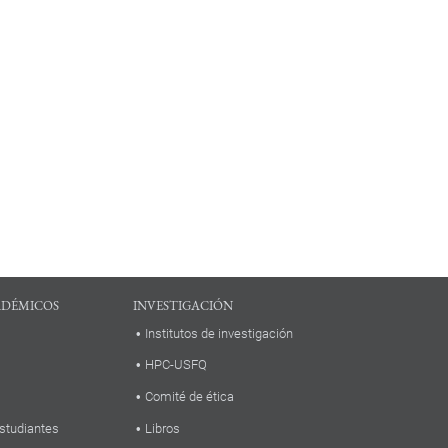
ADÉMICOS
INVESTIGACIÓN
Institutos de investigación
HPC-USFQ
Comité de ética
studiantes
Libros