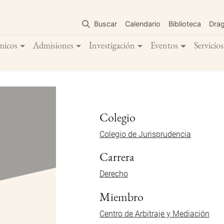
Pasar
al
Buscar
Calendario
Biblioteca
Dra
contenido
principal
micos
Admisiones
Investigación
Eventos
Servicios
Colegio
Colegio de Jurisprudencia
Carrera
Derecho
Miembro
Centro de Arbitraje y Mediación