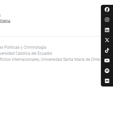
s
dígena
s Políticas y Criminología.
versidad Católica del Ecuador.
ictos Internacionales, Universidad Santa María de Chile.