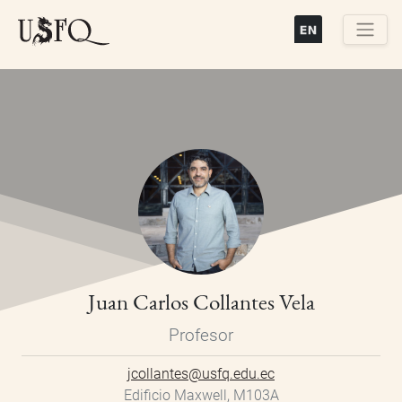
Pasar
al
contenido
Buscar
principal
Juan Carlos Collantes Vela
Profesor
jcollantes@usfq.edu.ec
Edificio Maxwell, M103A