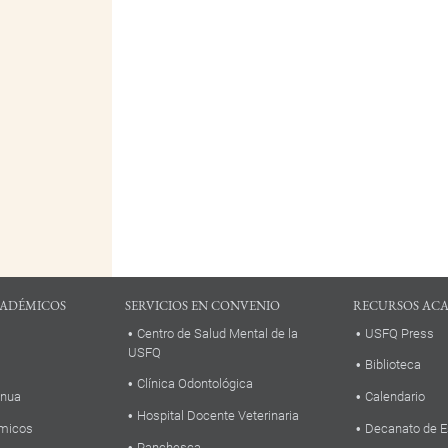
ADÉMICOS
SERVICIOS EN CONVENIO
RECURSOS AC
Centro de Salud Mental de la
USFQ Press
USFQ
Biblioteca
Clínica Odontológica
inua
Calendario
Hospital Docente Veterinaria
micos
Decanato de E
Panchesca