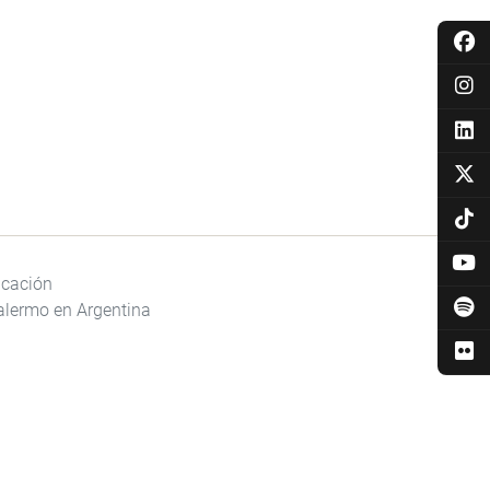
ucación
alermo en Argentina