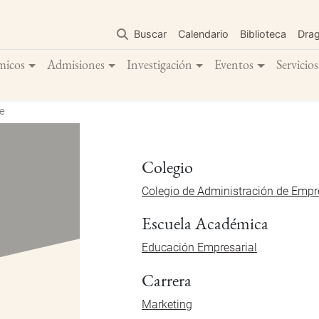
Pasar
al
Buscar
Calendario
Biblioteca
Dra
contenido
principal
micos
Admisiones
Investigación
Eventos
Servicios
e
Colegio
Colegio de Administración de Emp
Escuela Académica
Educación Empresarial
Carrera
Marketing