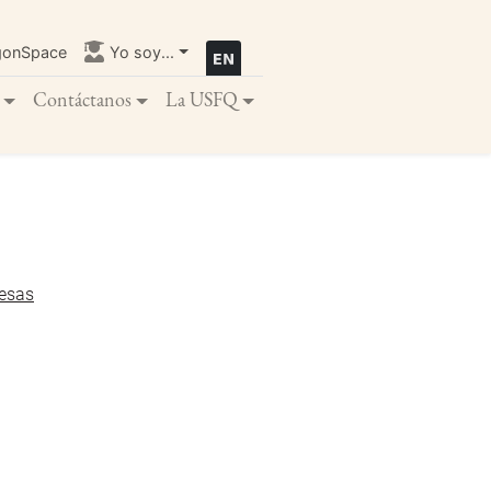
gonSpace
Yo soy...
Contáctanos
La USFQ
resas