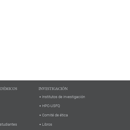
ADÉMICOS
INVESTIGACIÓN
Institutos de investigación
HPC-USFQ
Comité de ética
studiantes
Libros