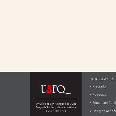
PROGRAMAS AC
Pregrado
Posgrado
Educación Cont
Universidad San Francisco de Quito
Diego de Robles y Vía Interoceánica
Colegios Acadé
+593 2 506 1700