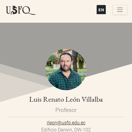
Pasar
al
contenido
Buscar
principal
Luis Renato León Villalba
Profesor
rleon@usfq.edu.ec
Edificio Darwin, DW-102