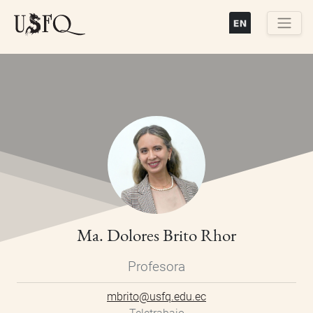
Pasar
al
contenido
Buscar
principal
Ma. Dolores Brito Rhor
Profesora
mbrito@usfq.edu.ec