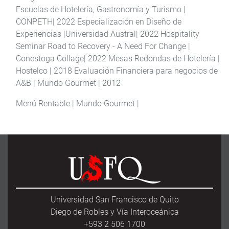
Escuelas de Hotelería, Gastronomía y Turismo |
CONPETH| 2022 Especialización en Diseño de
Experiencias |Universidad Austral| 2022 Hospitality
Seminar Road to Recovery - A Need For Change |
Conestoga Collage| 2022 Mesas Redondas de Hotelería |
Hostelco | 2018 Evaluación Financiera para negocios de
A&B | Mundo Gourmet | 2012
Menú Rentable | Mundo Gourmet |
Universidad San Francisco de Quito
Diego de Robles y Vía Interoceánica
+593 2 506 1700