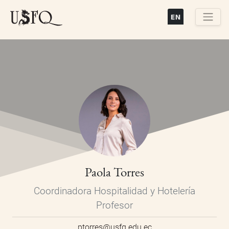
Pasar
al
contenido
Buscar
principal
Paola Torres
Coordinadora Hospitalidad y Hotelería
Profesor
ptorres@usfq.edu.ec