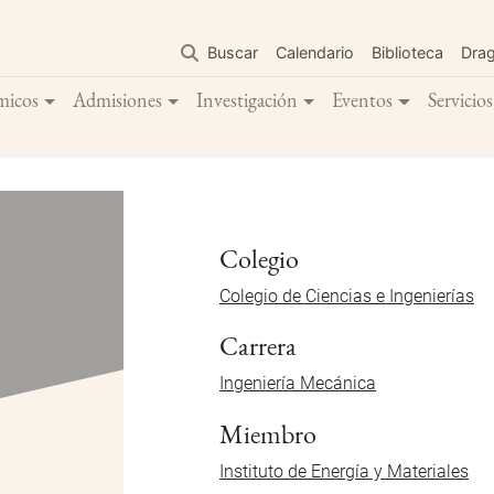
Pasar
al
Buscar
Calendario
Biblioteca
Dra
contenido
principal
micos
Admisiones
Investigación
Eventos
Servicios
Colegio
Colegio de Ciencias e Ingenierías
Carrera
Ingeniería Mecánica
Miembro
Instituto de Energía y Materiales