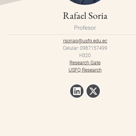
Rafael Soria
Profesor
rsoriap@usfq.edu.ec
Celular
0987157499
H320
Research Gate
USFQ Research