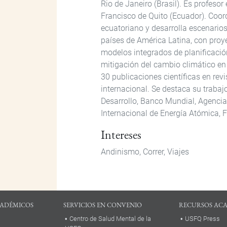
Rio de Janeiro (Brasil). Es profeso
Francisco de Quito (Ecuador). Coor
ecuatoriano y desarrolla escenarios
países de América Latina, con proy
modelos integrados de planificación
mitigación del cambio climático en 
30 publicaciones científicas en rev
internacional. Se destaca su trab
Desarrollo, Banco Mundial, Agencia
Internacional de Energía Atómica, 
Intereses
Andinismo,
Correr,
Viajes
ADÉMICOS
SERVICIOS EN CONVENIO
RECURSOS AC
Centro de Salud Mental de la
USFQ Press