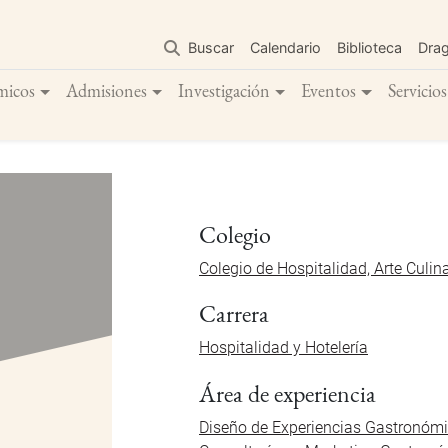
Pasar
al
Buscar
Calendario
Biblioteca
Dra
contenido
principal
micos
Admisiones
Investigación
Eventos
Servicios
Colegio
Colegio de Hospitalidad, Arte Culin
Carrera
Hospitalidad y Hotelería
Área de experiencia
Diseño de Experiencias Gastronóm