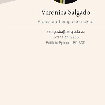
Verónica Salgado
Profesora Tiempo Completo
vsalgado@usfq.edu.ec
Extensión
2266
Edificio Epicuro, EP-33D