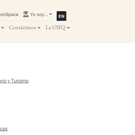
gonSpace
Yo soy...
Contáctanos
La USFQ
ario y Turismo
icas