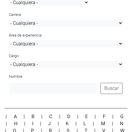
Carrera
Área de experiencia
Cargo
Nombre
Buscar
|
A
|
B
|
C
|
D
|
E
|
F
|
G
|
H
|
I
|
J
|
K
|
L
|
M
|
N
|
O
|
P
|
R
|
S
|
T
|
V
|
W