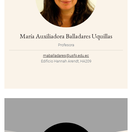
María Auxiliadora Balladares Uquillas
Profesora
maballadares@usfq.edu.ec
Edificio Hannah Arendt, HA209