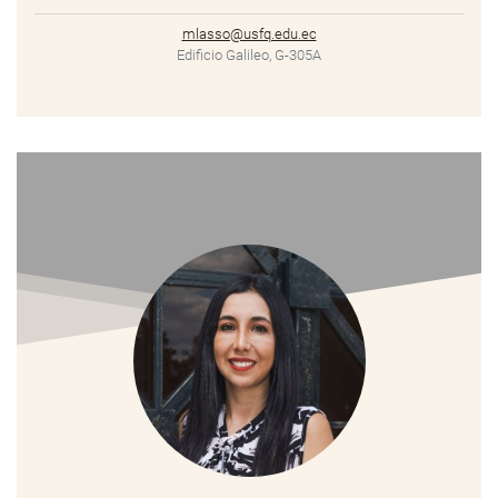
mlasso@usfq.edu.ec
Edificio Galileo, G-305A