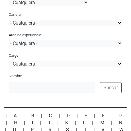
Carrera
Área de experiencia
Cargo
Nombre
Buscar
|
A
|
B
|
C
|
D
|
E
|
F
|
G
|
H
|
I
|
J
|
K
|
L
|
M
|
N
|
O
|
P
|
R
|
S
|
T
|
V
|
W