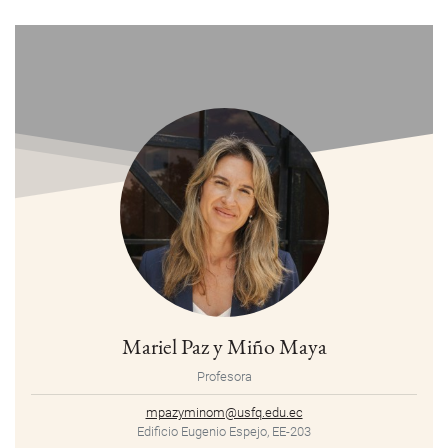
Mariel Paz y Miño Maya
Profesora
mpazyminom@usfq.edu.ec
Edificio Eugenio Espejo, EE-203