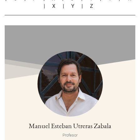
|
X
|
Y
|
Z
Manuel Esteban Utreras Zabala
Profesor