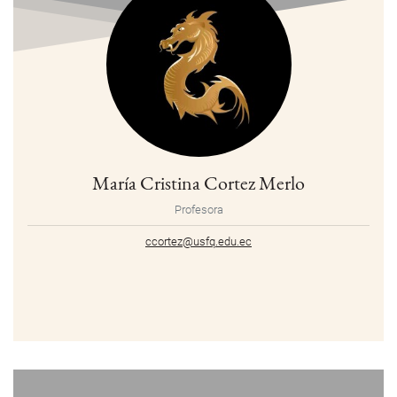
María Cristina Cortez Merlo
Profesora
ccortez@usfq.edu.ec