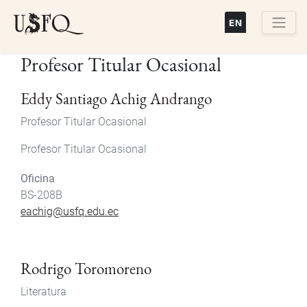
Pasar
al
contenido
Buscar
Profesor Titular Ocasional
principal
Eddy Santiago Achig Andrango
Profesor Titular Ocasional
Profesor Titular Ocasional
Oficina
BS-208B
eachig@usfq.edu.ec
Rodrigo Toromoreno
Literatura