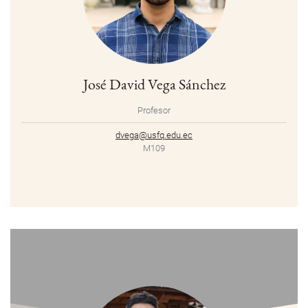
José David Vega Sánchez
Profesor
dvega@usfq.edu.ec
M109