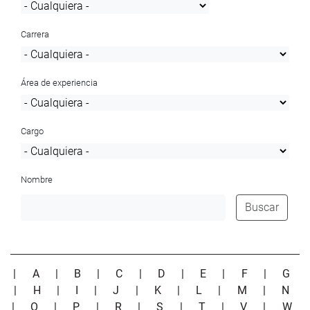
Carrera
Área de experiencia
Cargo
Nombre
Buscar
|
A
|
B
|
C
|
D
|
E
|
F
|
G
|
H
|
I
|
J
|
K
|
L
|
M
|
N
|
O
|
P
|
R
|
S
|
T
|
V
|
W