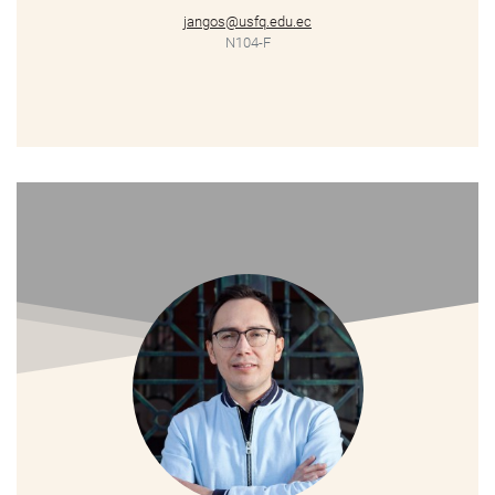
jangos@usfq.edu.ec
N104-F