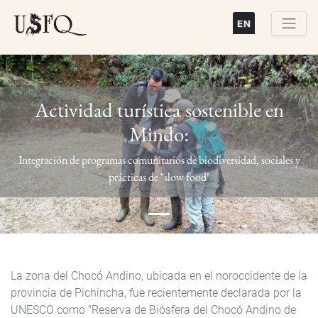
Pasar
al
contenido
Buscar
principal
Actividad turística sostenible en
Mindo:
Previous
Next
Integración de programas comunitarios de biodiversidad, sociales y
prácticas de "slow food"
La zona del Chocó Andino, ubicada en el noroccidente de la
provincia de Pichincha, fue recientemente declarada por la
UNESCO como "Reserva de Biósfera del Chocó Andino de