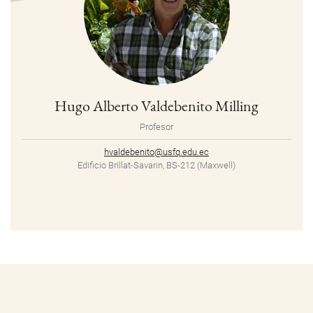
Hugo Alberto Valdebenito Milling
Profesor
hvaldebenito@usfq.edu.ec
Edificio Brillat-Savarin, BS-212 (Maxwell)