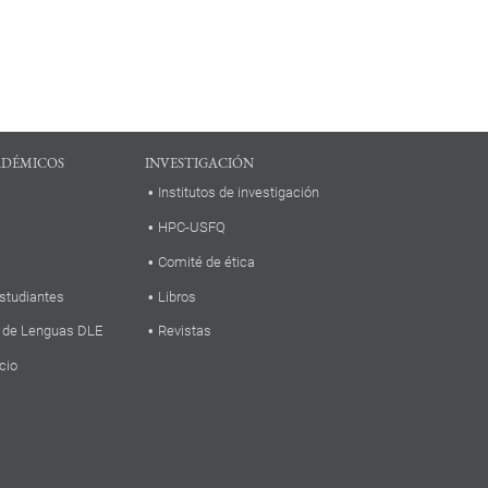
ADÉMICOS
INVESTIGACIÓN
Institutos de investigación
HPC-USFQ
Comité de ética
studiantes
Libros
 de Lenguas DLE
Revistas
cio