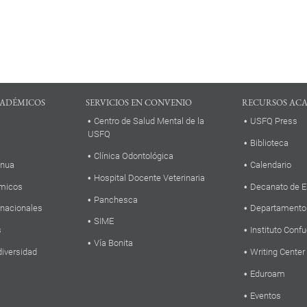
ADÉMICOS
SERVICIOS EN CONVENIO
RECURSOS AC
Centro de Salud Mental de la
USFQ Press
USFQ
Biblioteca
Clínica Odontológica
inua
Calendario
Hospital Docente Veterinaria
micos
Decanato de E
Panchesca
rnacionales
Departamento
SIME
s
Instituto Confu
Vía Bonita
diversidad
Writing Center
Eduroam
Eventos