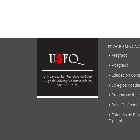
PROGRAMAS AC
Pregrado
Posgrado
Educación Cont
Universidad San Francisco de Quito
Diego de Robles y Vía Interoceánica
Colegios Acadé
+593 2 506 1700
Programas Inte
Sede Galápago
Estación de Bio
Tiputini