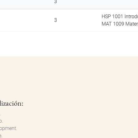
3
HSP 1001 Introdu
3
MAT 1009 Matem
lización:
.
o.
lopment.
e.