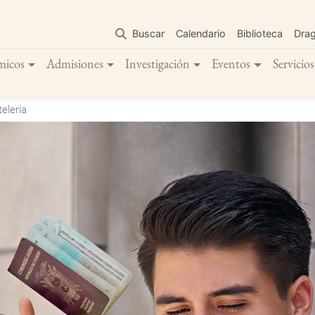
Pasar
al
Buscar
Calendario
Biblioteca
Dra
contenido
principal
micos
Admisiones
Investigación
Eventos
Servicios
elería