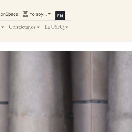
gonSpace
Yo soy...
Contáctanos
La USFQ