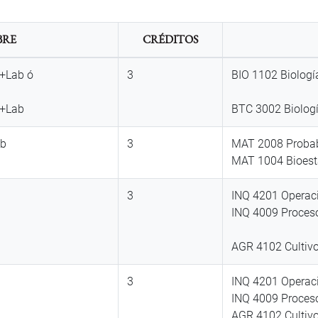
RE
CRÉDITOS
 +Lab ó
3
BIO 1102 Biologí
 +Lab
BTC 3002 Biolog
ab
3
MAT 2008 Probabi
MAT 1004 Bioesta
3
INQ 4201 Operaci
INQ 4009 Proceso
AGR 4102 Cultivos
3
INQ 4201 Operaci
INQ 4009 Proceso
AGR 4102 Cultivos