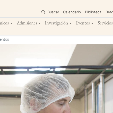
Pasar
al
Buscar
Calendario
Biblioteca
Dra
contenido
principal
micos
Admisiones
Investigación
Eventos
Servicios
mentos