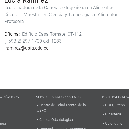
Lucía Ramírez
Coordinadora de la Carrera de Ingeniería en Alimentos
Directora Maestría en Ciencia y Tecnología en Alimentos
Profesora
Oficina
Edificio Casa Tomate, CT-112
(+593 2) 297-1700
1283
lramirez@usfq.edu.ec
ADÉMICOS
SERVICIOS EN CONVENIO
RECURSOS AC
Centro de Salud Mental de la
USFQ Press
USFQ
Biblioteca
Clínica Odontológica
inua
Calendario
Hospital Docente Veterinaria