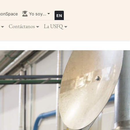
gonSpace
Yo soy...
Contáctanos
La USFQ