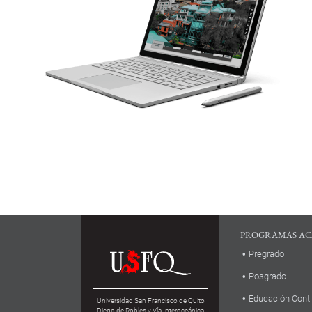
PROGRAMAS AC
Pregrado
Posgrado
Educación Cont
Universidad San Francisco de Quito
Diego de Robles y Vía Interoceánica