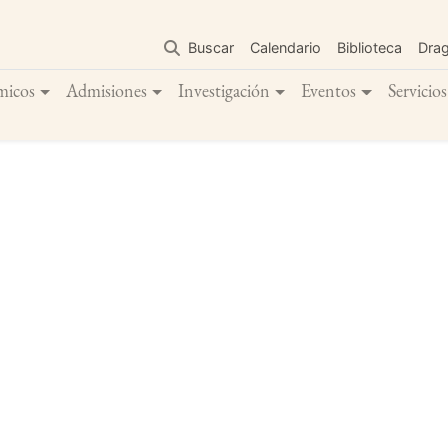
Pasar
al
Buscar
Calendario
Biblioteca
Dra
contenido
principal
micos
Admisiones
Investigación
Eventos
Servicios