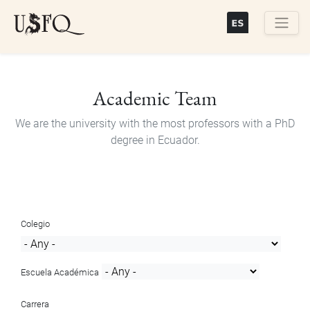
Skip
to
main
Buscar
content
Academic Team
We are the university with the most professors with a PhD
degree in Ecuador.
Colegio
Escuela Académica
Carrera