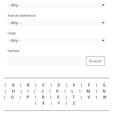
Área de experiencia
Cargo
Nombre
Buscar
|
A
|
B
|
C
|
D
|
E
|
F
|
G
|
H
|
I
|
J
|
K
|
L
|
M
|
N
|
O
|
P
|
R
|
S
|
T
|
V
|
W
|
X
|
Y
|
Z