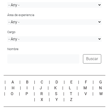
Área de experiencia
Cargo
Nombre
Buscar
|
A
|
B
|
C
|
D
|
E
|
F
|
G
|
H
|
I
|
J
|
K
|
L
|
M
|
N
|
O
|
P
|
R
|
S
|
T
|
V
|
W
|
X
|
Y
|
Z