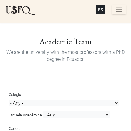
Skip
to
main
Buscar
content
Academic Team
We are the university with the most professors with a PhD
degree in Ecuador.
Colegio
Escuela Académica
Carrera