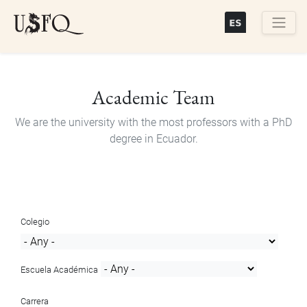
Skip
to
main
Buscar
content
Academic Team
We are the university with the most professors with a PhD
degree in Ecuador.
Colegio
Escuela Académica
Carrera