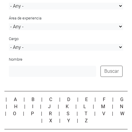
Área de experiencia
Cargo
Nombre
Buscar
|
A
|
B
|
C
|
D
|
E
|
F
|
G
|
H
|
I
|
J
|
K
|
L
|
M
|
N
|
O
|
P
|
R
|
S
|
T
|
V
|
W
|
X
|
Y
|
Z