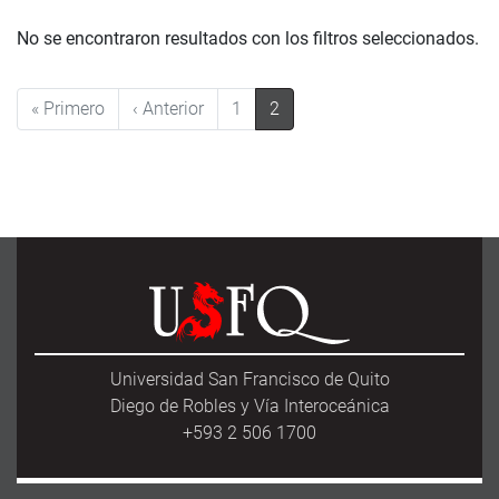
No se encontraron resultados con los filtros seleccionados.
Pagination
First page
Previous page
« Primero
‹ Anterior
1
2
Universidad San Francisco de Quito
Diego de Robles y Vía Interoceánica
+593 2 506 1700