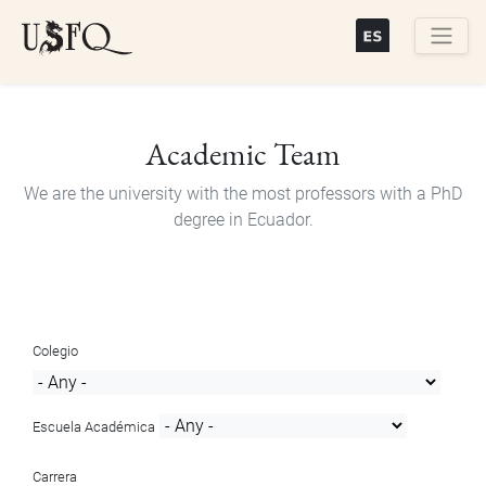
Skip
to
main
Buscar
content
Academic Team
We are the university with the most professors with a PhD
degree in Ecuador.
Colegio
Escuela Académica
Carrera