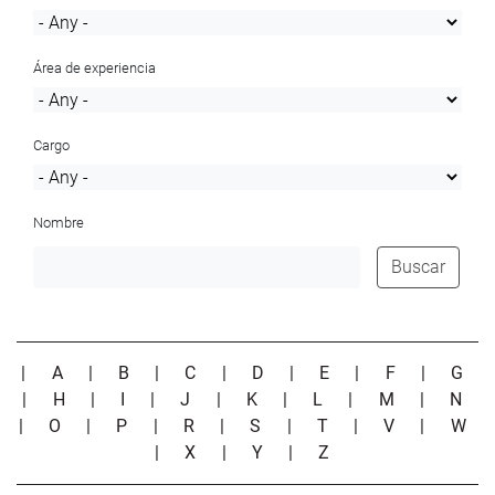
Área de experiencia
Cargo
Nombre
Buscar
|
A
|
B
|
C
|
D
|
E
|
F
|
G
|
H
|
I
|
J
|
K
|
L
|
M
|
N
|
O
|
P
|
R
|
S
|
T
|
V
|
W
|
X
|
Y
|
Z