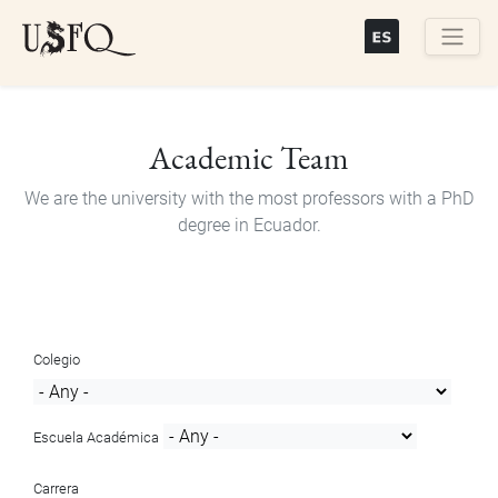
Skip
to
main
Buscar
content
Academic Team
We are the university with the most professors with a PhD
degree in Ecuador.
Colegio
Escuela Académica
Carrera