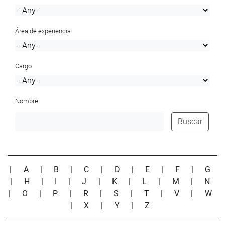
Área de experiencia
Cargo
Nombre
Buscar
|
A
|
B
|
C
|
D
|
E
|
F
|
G
|
H
|
I
|
J
|
K
|
L
|
M
|
N
|
O
|
P
|
R
|
S
|
T
|
V
|
W
|
X
|
Y
|
Z