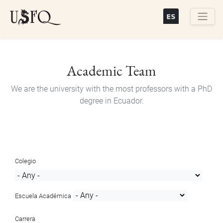
Skip
to
main
Buscar
content
Academic Team
We are the university with the most professors with a PhD
degree in Ecuador.
Colegio
Escuela Académica
Carrera