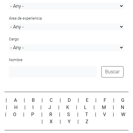
Área de experiencia
Cargo
Nombre
Buscar
|
A
|
B
|
C
|
D
|
E
|
F
|
G
|
H
|
I
|
J
|
K
|
L
|
M
|
N
|
O
|
P
|
R
|
S
|
T
|
V
|
W
|
X
|
Y
|
Z