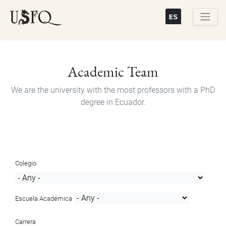
Skip
to
main
Buscar
content
Academic Team
We are the university with the most professors with a PhD
degree in Ecuador.
Colegio
Escuela Académica
Carrera