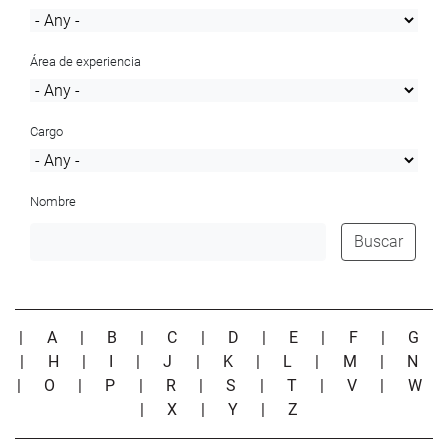
Área de experiencia
Cargo
Nombre
Buscar
|
A
|
B
|
C
|
D
|
E
|
F
|
G
|
H
|
I
|
J
|
K
|
L
|
M
|
N
|
O
|
P
|
R
|
S
|
T
|
V
|
W
|
X
|
Y
|
Z