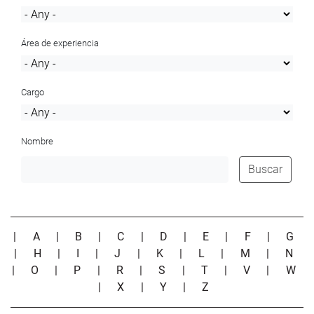
Área de experiencia
Cargo
Nombre
Buscar
|
A
|
B
|
C
|
D
|
E
|
F
|
G
|
H
|
I
|
J
|
K
|
L
|
M
|
N
|
O
|
P
|
R
|
S
|
T
|
V
|
W
|
X
|
Y
|
Z