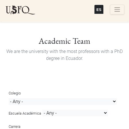
Skip
to
main
Buscar
content
Academic Team
We are the university with the most professors with a PhD
degree in Ecuador.
Colegio
Escuela Académica
Carrera