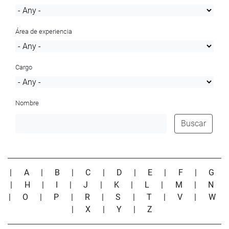
Área de experiencia
Cargo
Nombre
Buscar
|
A
|
B
|
C
|
D
|
E
|
F
|
G
|
H
|
I
|
J
|
K
|
L
|
M
|
N
|
O
|
P
|
R
|
S
|
T
|
V
|
W
|
X
|
Y
|
Z