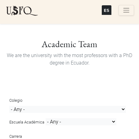
Skip
to
main
Buscar
content
Academic Team
We are the university with the most professors with a PhD
degree in Ecuador.
Colegio
Escuela Académica
Carrera