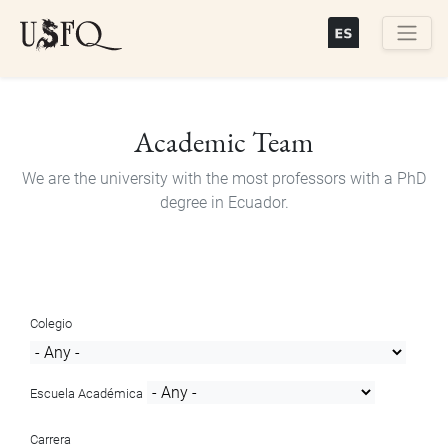
Skip
to
main
Buscar
content
Academic Team
We are the university with the most professors with a PhD
degree in Ecuador.
Colegio
Escuela Académica
Carrera