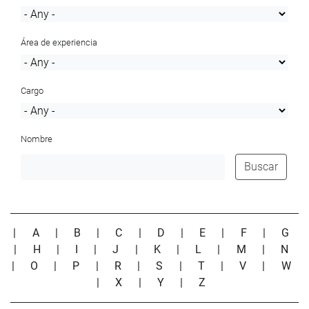
Área de experiencia
Cargo
Nombre
Buscar
|
A
|
B
|
C
|
D
|
E
|
F
|
G
|
H
|
I
|
J
|
K
|
L
|
M
|
N
|
O
|
P
|
R
|
S
|
T
|
V
|
W
|
X
|
Y
|
Z