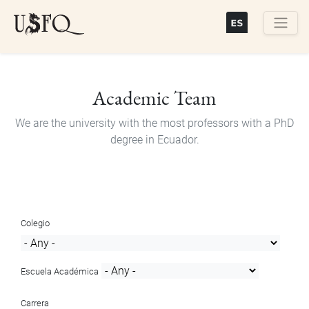
Skip
to
main
Buscar
content
Academic Team
We are the university with the most professors with a PhD
degree in Ecuador.
Colegio
Escuela Académica
Carrera