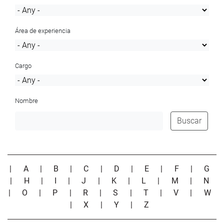
Área de experiencia
Cargo
Nombre
Buscar
|
A
|
B
|
C
|
D
|
E
|
F
|
G
|
H
|
I
|
J
|
K
|
L
|
M
|
N
|
O
|
P
|
R
|
S
|
T
|
V
|
W
|
X
|
Y
|
Z