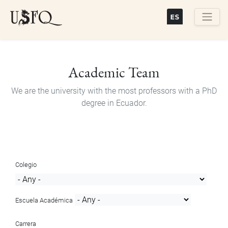
Skip
to
main
Buscar
content
Academic Team
We are the university with the most professors with a PhD
degree in Ecuador.
Colegio
Escuela Académica
Carrera