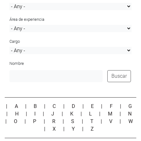
Área de experiencia
Cargo
Nombre
Buscar
|
A
|
B
|
C
|
D
|
E
|
F
|
G
|
H
|
I
|
J
|
K
|
L
|
M
|
N
|
O
|
P
|
R
|
S
|
T
|
V
|
W
|
X
|
Y
|
Z