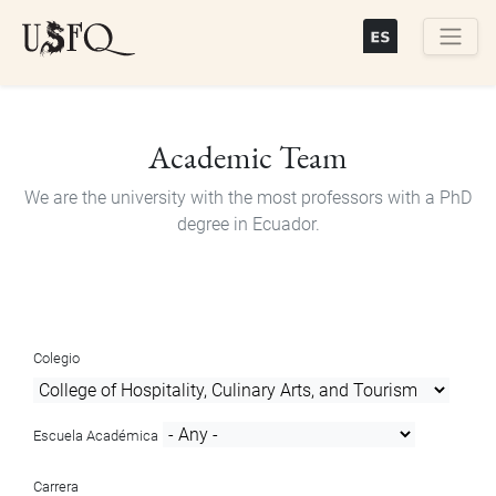
Skip
to
main
Buscar
content
Academic Team
We are the university with the most professors with a PhD
degree in Ecuador.
Colegio
Escuela Académica
Carrera