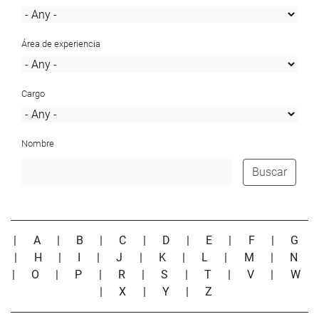
Área de experiencia
Cargo
Nombre
Buscar
|
A
|
B
|
C
|
D
|
E
|
F
|
G
|
H
|
I
|
J
|
K
|
L
|
M
|
N
|
O
|
P
|
R
|
S
|
T
|
V
|
W
|
X
|
Y
|
Z