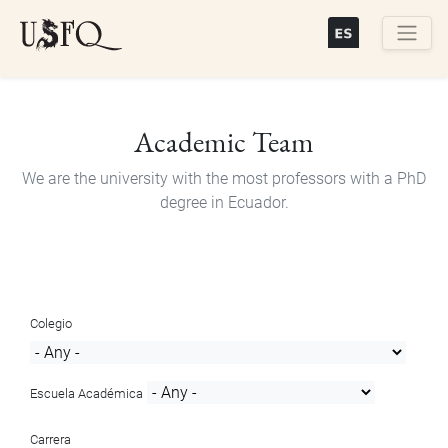
Skip
to
main
Buscar
content
Academic Team
We are the university with the most professors with a PhD
degree in Ecuador.
Colegio
Escuela Académica
Carrera