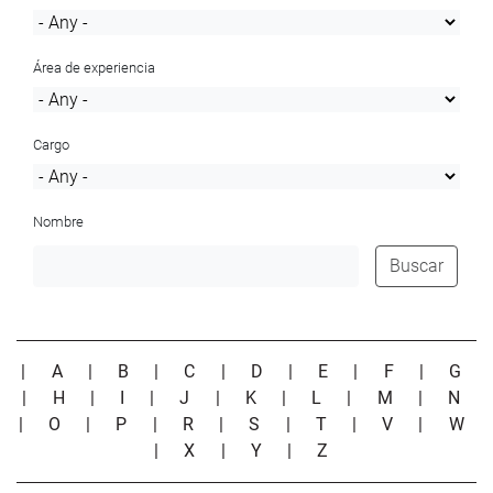
Área de experiencia
Cargo
Nombre
Buscar
|
A
|
B
|
C
|
D
|
E
|
F
|
G
|
H
|
I
|
J
|
K
|
L
|
M
|
N
|
O
|
P
|
R
|
S
|
T
|
V
|
W
|
X
|
Y
|
Z