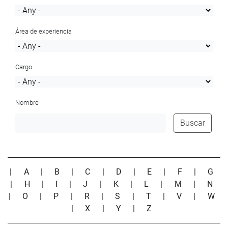
Área de experiencia
Cargo
Nombre
Buscar
|
A
|
B
|
C
|
D
|
E
|
F
|
G
|
H
|
I
|
J
|
K
|
L
|
M
|
N
|
O
|
P
|
R
|
S
|
T
|
V
|
W
|
X
|
Y
|
Z