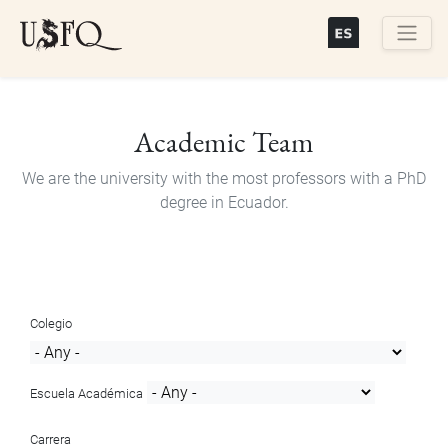
Skip
to
main
Buscar
content
Academic Team
We are the university with the most professors with a PhD
degree in Ecuador.
Colegio
Escuela Académica
Carrera