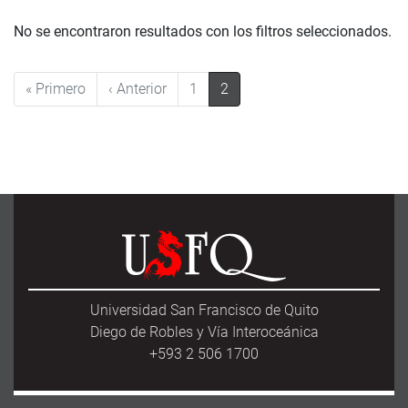
No se encontraron resultados con los filtros seleccionados.
Pagination
First page
Previous page
« Primero
‹ Anterior
1
2
Universidad San Francisco de Quito
Diego de Robles y Vía Interoceánica
+593 2 506 1700