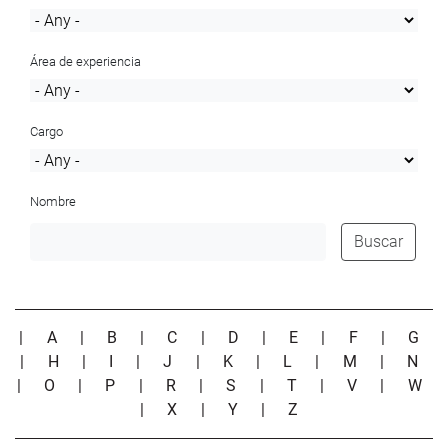
Área de experiencia
Cargo
Nombre
Buscar
|
A
|
B
|
C
|
D
|
E
|
F
|
G
|
H
|
I
|
J
|
K
|
L
|
M
|
N
|
O
|
P
|
R
|
S
|
T
|
V
|
W
|
X
|
Y
|
Z