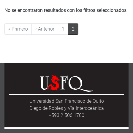
No se encontraron resultados con los filtros seleccionados.
Pagination
First page
Previous page
« Primero
‹ Anterior
1
2
Universidad San Francisco de Quito
Diego de Robles y Vía Interoceánica
+593 2 506 1700