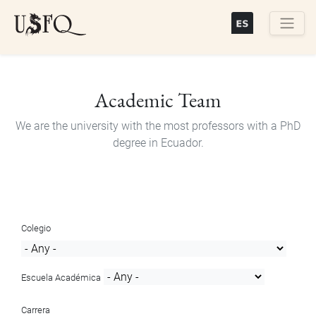
Skip
to
main
Buscar
content
Academic Team
We are the university with the most professors with a PhD
degree in Ecuador.
Colegio
Escuela Académica
Carrera