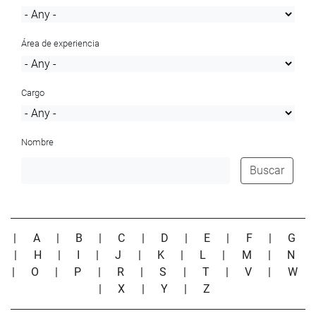
Área de experiencia
Cargo
Nombre
Buscar
|
A
|
B
|
C
|
D
|
E
|
F
|
G
|
H
|
I
|
J
|
K
|
L
|
M
|
N
|
O
|
P
|
R
|
S
|
T
|
V
|
W
|
X
|
Y
|
Z