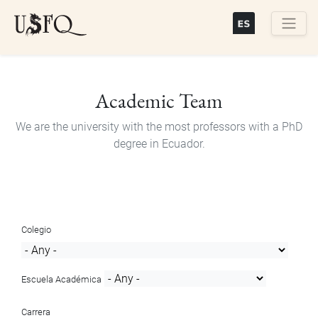
Skip
to
main
Buscar
content
Academic Team
We are the university with the most professors with a PhD
degree in Ecuador.
Colegio
Escuela Académica
Carrera