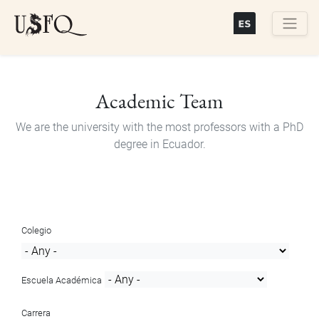
Skip
to
main
Buscar
content
Academic Team
We are the university with the most professors with a PhD
degree in Ecuador.
Colegio
Escuela Académica
Carrera