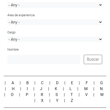
Área de experiencia
Cargo
Nombre
Buscar
|
A
|
B
|
C
|
D
|
E
|
F
|
G
|
H
|
I
|
J
|
K
|
L
|
M
|
N
|
O
|
P
|
R
|
S
|
T
|
V
|
W
|
X
|
Y
|
Z