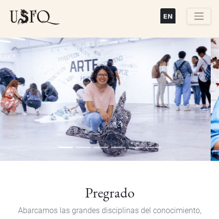
Pasar
al
contenido
Buscar
principal
Previous
Next
Pregrado
Abarcamos las grandes disciplinas del conocimiento,