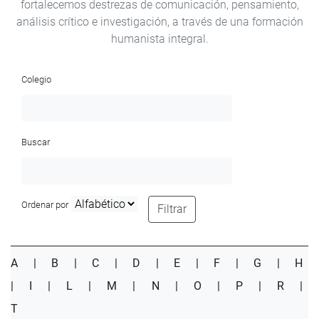
fortalecemos destrezas de comunicación, pensamiento,
análisis crítico e investigación, a través de una formación
humanista integral.
Colegio
Buscar
Ordenar por
Filtrar
A
|
B
|
C
|
D
|
E
|
F
|
G
|
H
|
I
|
L
|
M
|
N
|
O
|
P
|
R
|
T