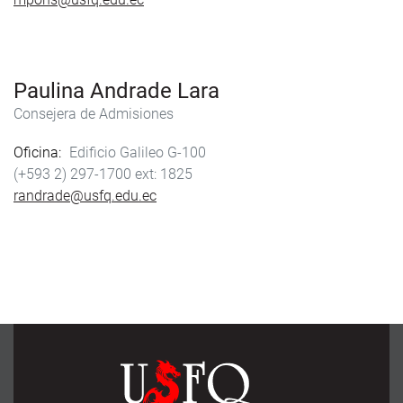
Paulina Andrade Lara
Consejera de Admisiones
Oficina
Edificio Galileo G-100
(+593 2) 297-1700
1825
randrade@usfq.edu.ec