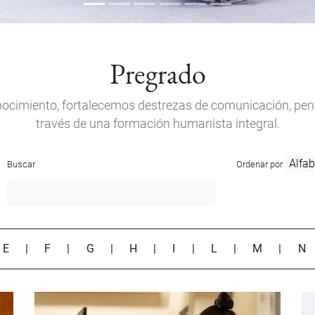
Pregrado
ocimiento, fortalecemos destrezas de comunicación, pensam
través de una formación humanista integral.
Buscar
Ordenar por
|
E
|
F
|
G
|
H
|
I
|
L
|
M
|
N