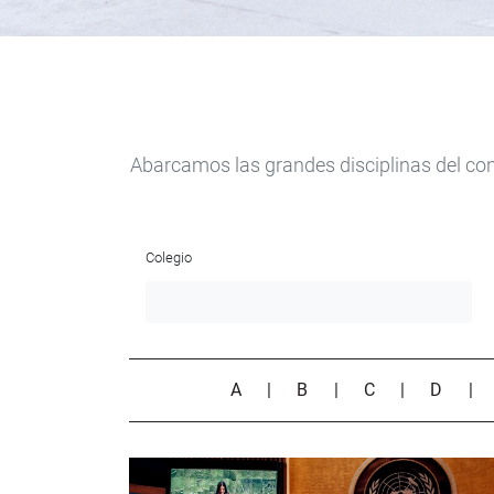
Abarcamos las grandes disciplinas del con
Colegio
A
|
B
|
C
|
D