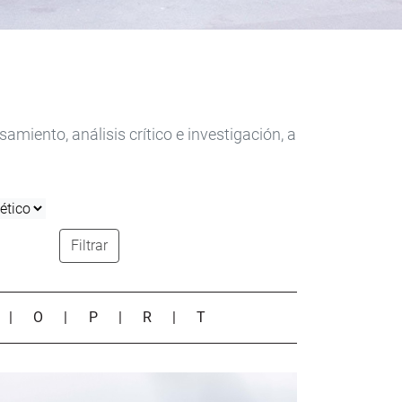
iento, análisis crítico e investigación, a
Filtrar
|
O
|
P
|
R
|
T