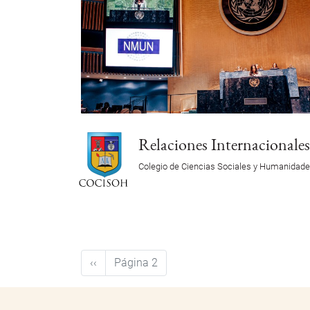
Relaciones Internacionale
Colegio de Ciencias Sociales y Humanidad
Paginación
Página
‹‹
Página 2
anterior