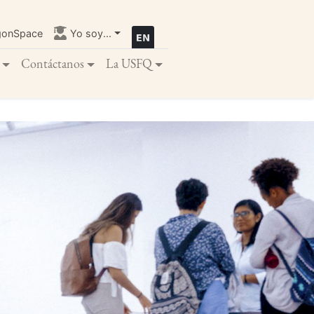
gonSpace
Yo soy...
Contáctanos
La USFQ