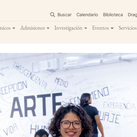
Pasar
al
Buscar
Calendario
Biblioteca
Dra
contenido
principal
micos
Admisiones
Investigación
Eventos
Servicios