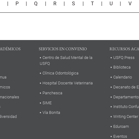
O
|
P
|
Q
|
R
|
S
|
T
|
U
|
V
ADÉMICOS
SERVICIOS EN CONVENIO
RECURSOS AC
Centro de Salud Mental de la
USFQ Press
USFQ
Biblioteca
Clínica Odontológica
inua
Calendario
Hospital Docente Veterinaria
micos
Decanato de E
Panchesca
rnacionales
Departamento
SIME
s
Instituto Confu
Vía Bonita
diversidad
Writing Center
Eduroam
Eventos