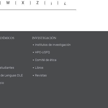
|
W
|
X
|
Z
|
¡
|
¿
ADÉMICOS
INVESTIGACIÓN
Institutos de investigación
HPC-USFQ
Comité de ética
studiantes
Libros
 de Lenguas DLE
Revistas
cio