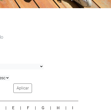
do
Aplicar
D
|
E
|
F
|
G
|
H
|
I