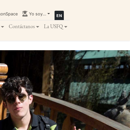
gonSpace
Yo soy...
Contáctanos
La USFQ