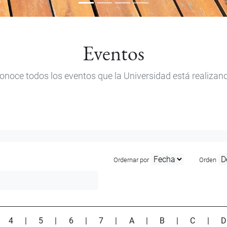
Eventos
onoce todos los eventos que la Universidad está realizan
Ordernar por
Orden
|
4
|
5
|
6
|
7
|
A
|
B
|
C
|