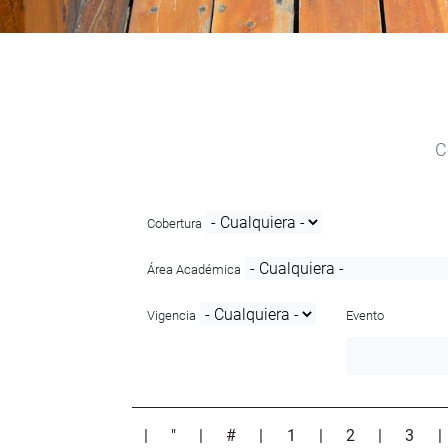
C
Cobertura
Área Académica
Vigencia
Evento
|
"
|
#
|
1
|
2
|
3