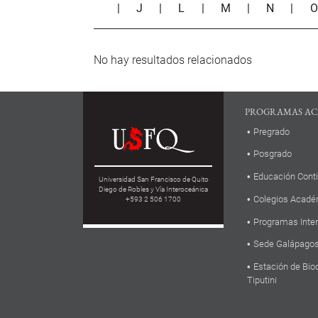
|
J
|
L
|
M
|
N
|
No hay resultados relacionados
PROGRAMAS AC
Pregrado
Posgrado
Educación Cont
Universidad San Francisco de Quito
Diego de Robles y Vía Interoceánica
Colegios Acadé
+593 2 506 1700
Programas Inte
Sede Galápago
Estación de Bio
Tiputini