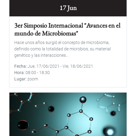
17 Jun
3er Simposio Internacional "Avances en el
mundo de Microbiomas"
Hace unos años surgió el concepto de microbioma,
definido como la totalidad de microbios, su material
genético y las interacciones...
Fecha
Jue, 17/06/2021
-
Vie, 18/06/2021
Hora
08:00
-
18:30
Lugar
zoom