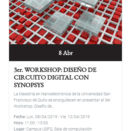
8 Abr
3er. WORKSHOP: DISEÑO DE
CIRCUITO DIGITAL CON
SYNOPSYS
La Maestría en Nanoelectrónica de la Universidad San
Francisco de Quito se enorgullecen en presentar el 3er.
Workshop: Diseño de...
Fecha
Lun, 08/04/2019
-
Vie, 12/04/2019
Hora
11:00
-
13:00
Lugar
Campus USFQ, Sala de computación