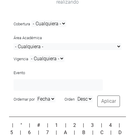
realizando
Cobertura
Área Académica
Vigencia
Evento
Ordernar por
Orden
Aplicar
|
"
|
#
|
1
|
2
|
3
|
4
|
5
|
6
|
7
|
A
|
B
|
C
|
D