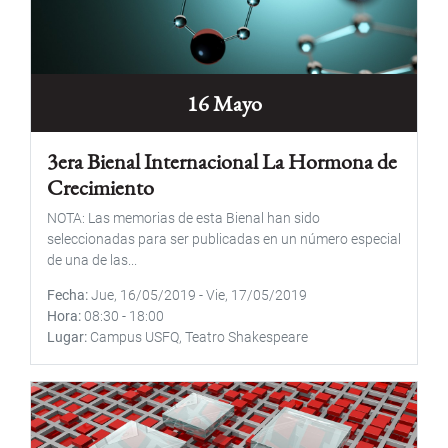
16 Mayo
3era Bienal Internacional La Hormona de
Crecimiento
NOTA: Las memorias de esta Bienal han sido
seleccionadas para ser publicadas en un número especial
de una de las...
Fecha
Jue, 16/05/2019
-
Vie, 17/05/2019
Hora
08:30
-
18:00
Lugar
Campus USFQ, Teatro Shakespeare