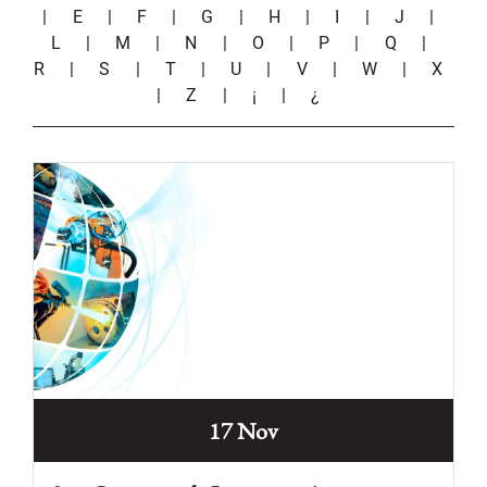
|
E
|
F
|
G
|
H
|
I
|
J
|
L
|
M
|
N
|
O
|
P
|
Q
|
R
|
S
|
T
|
U
|
V
|
W
|
X
|
Z
|
¡
|
¿
17 Nov