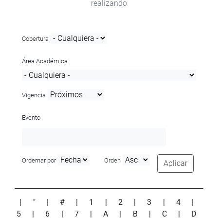
realizando
Cobertura
Área Académica
Vigencia
Evento
Ordernar por
Orden
Aplicar
|
"
|
#
|
1
|
2
|
3
|
4
|
5
|
6
|
7
|
A
|
B
|
C
|
D