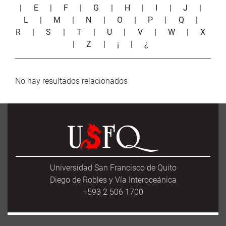
|
E
|
F
|
G
|
H
|
I
|
J
|
L
|
M
|
N
|
O
|
P
|
Q
|
R
|
S
|
T
|
U
|
V
|
W
|
X
|
Z
|
¡
|
¿
No hay resultados relacionados
Universidad San Francisco de Quito
Diego de Robles y Vía Interoceánica
+593 2 506 1700