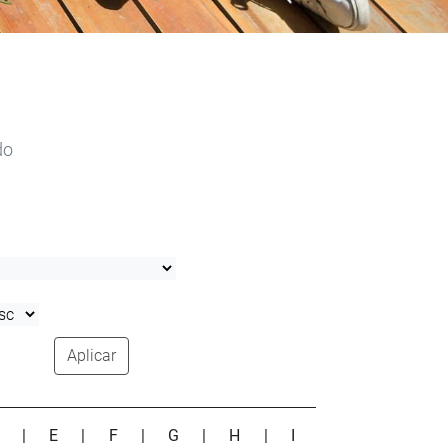
do
Aplicar
D
|
E
|
F
|
G
|
H
|
I