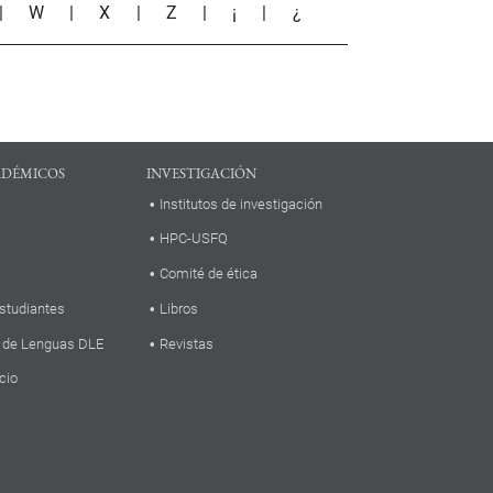
|
W
|
X
|
Z
|
¡
|
¿
ADÉMICOS
INVESTIGACIÓN
Institutos de investigación
HPC-USFQ
Comité de ética
studiantes
Libros
 de Lenguas DLE
Revistas
cio