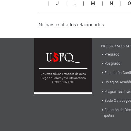
|
J
|
L
|
M
|
N
|
No hay resultados relacionados
PROGRAMAS AC
Pregrado
Posgrado
Educación Cont
Universidad San Francisco de Quito
Diego de Robles y Vía Interoceánica
Colegios Acadé
+593 2 506 1700
Programas Inte
Sede Galápago
Estación de Bio
Tiputini