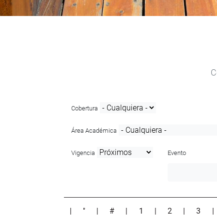
C
Cobertura
Área Académica
Vigencia
Evento
|
"
|
#
|
1
|
2
|
3