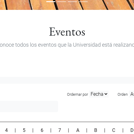
Eventos
onoce todos los eventos que la Universidad está realizan
Ordernar por
Orden
|
4
|
5
|
6
|
7
|
A
|
B
|
C
|