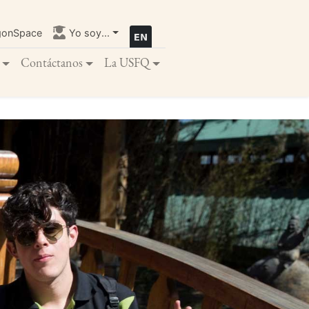
gonSpace
Yo soy...
Contáctanos
La USFQ