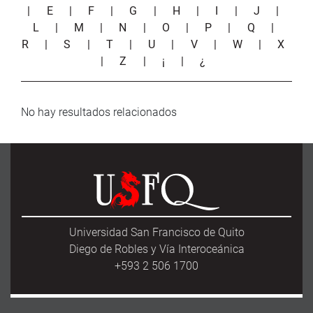
|
E
|
F
|
G
|
H
|
I
|
J
|
L
|
M
|
N
|
O
|
P
|
Q
|
R
|
S
|
T
|
U
|
V
|
W
|
X
|
Z
|
¡
|
¿
No hay resultados relacionados
Universidad San Francisco de Quito
Diego de Robles y Vía Interoceánica
+593 2 506 1700