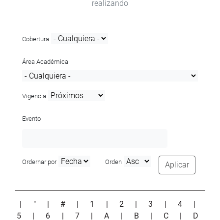
realizando
Cobertura
Área Académica
Vigencia
Evento
Ordernar por
Orden
Aplicar
|
"
|
#
|
1
|
2
|
3
|
4
|
5
|
6
|
7
|
A
|
B
|
C
|
D