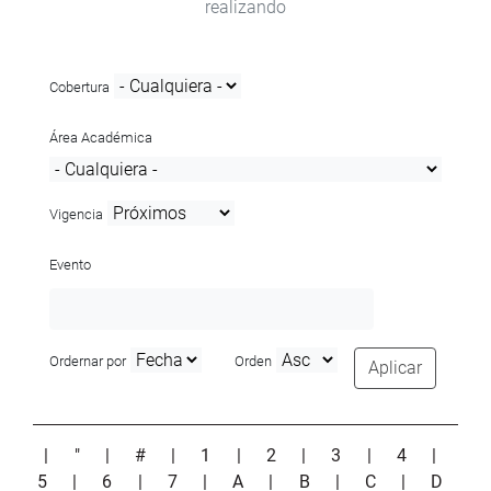
realizando
Cobertura
Área Académica
Vigencia
Evento
Ordernar por
Orden
Aplicar
|
"
|
#
|
1
|
2
|
3
|
4
|
5
|
6
|
7
|
A
|
B
|
C
|
D