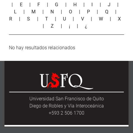
|
E
|
F
|
G
|
H
|
I
|
J
|
L
|
M
|
N
|
O
|
P
|
Q
|
R
|
S
|
T
|
U
|
V
|
W
|
X
|
Z
|
¡
|
¿
No hay resultados relacionados
Universidad San Francisco de Quito
Diego de Robles y Vía Interoceánica
+593 2 506 1700