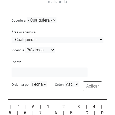
realizando
Cobertura
Área Académica
Vigencia
Evento
Ordernar por
Orden
Aplicar
|
"
|
#
|
1
|
2
|
3
|
4
|
5
|
6
|
7
|
A
|
B
|
C
|
D