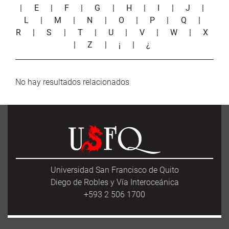
|
E
|
F
|
G
|
H
|
I
|
J
|
L
|
M
|
N
|
O
|
P
|
Q
|
R
|
S
|
T
|
U
|
V
|
W
|
X
|
Z
|
¡
|
¿
No hay resultados relacionados
Universidad San Francisco de Quito
Diego de Robles y Vía Interoceánica
+593 2 506 1700