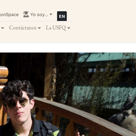
gonSpace
Yo soy...
Contáctanos
La USFQ