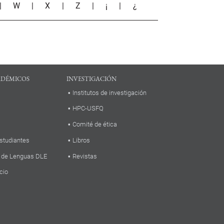
|
W
|
X
|
Z
|
¡
|
¿
ADÉMICOS
INVESTIGACIÓN
Institutos de investigación
HPC-USFQ
Comité de ética
studiantes
Libros
 de Lenguas DLE
Revistas
cio