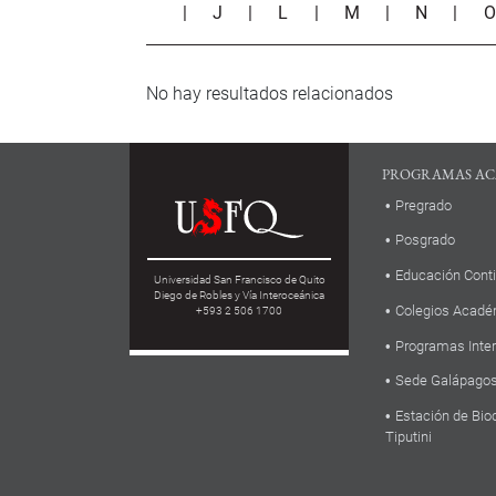
|
J
|
L
|
M
|
N
|
No hay resultados relacionados
PROGRAMAS AC
Pregrado
Posgrado
Educación Cont
Universidad San Francisco de Quito
Diego de Robles y Vía Interoceánica
Colegios Acadé
+593 2 506 1700
Programas Inte
Sede Galápago
Estación de Bio
Tiputini