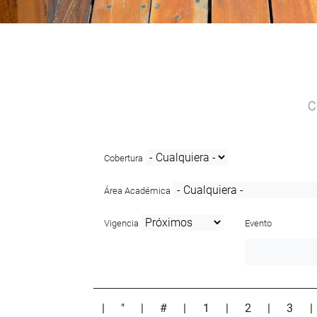
C
Cobertura
Área Académica
Vigencia
Evento
|
"
|
#
|
1
|
2
|
3