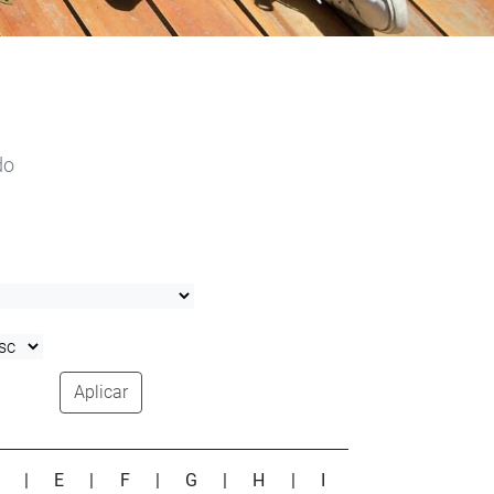
do
Aplicar
D
|
E
|
F
|
G
|
H
|
I