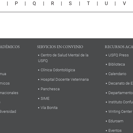
O
|
P
|
Q
|
R
|
S
|
T
|
U
|
V
ADÉMICOS
SERVICIOS EN CONVENIO
RECURSOS AC
Centro de Salud Mental de la
USFQ Press
USFQ
Biblioteca
Clínica Odontológica
inua
Calendario
Hospital Docente Veterinaria
micos
Decanato de E
Panchesca
rnacionales
Departamento
SIME
s
Instituto Confu
Vía Bonita
diversidad
Writing Center
Eduroam
Eventos