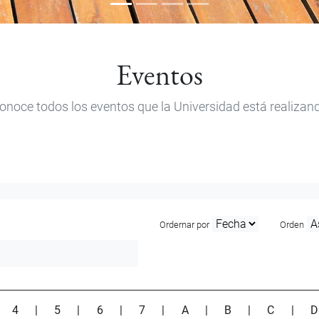
Eventos
onoce todos los eventos que la Universidad está realizan
Ordernar por
Orden
|
4
|
5
|
6
|
7
|
A
|
B
|
C
|