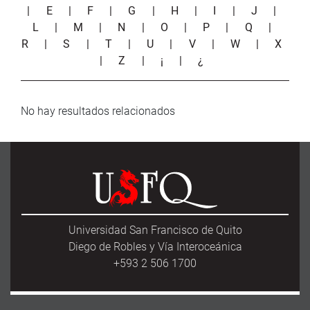
|
E
|
F
|
G
|
H
|
I
|
J
|
L
|
M
|
N
|
O
|
P
|
Q
|
R
|
S
|
T
|
U
|
V
|
W
|
X
|
Z
|
¡
|
¿
No hay resultados relacionados
Universidad San Francisco de Quito
Diego de Robles y Vía Interoceánica
+593 2 506 1700