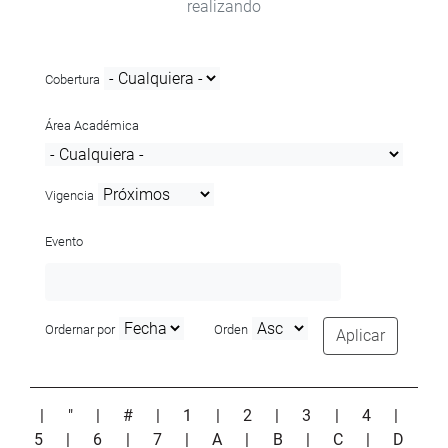
realizando
Cobertura
Área Académica
Vigencia
Evento
Ordernar por
Orden
Aplicar
|
"
|
#
|
1
|
2
|
3
|
4
|
5
|
6
|
7
|
A
|
B
|
C
|
D