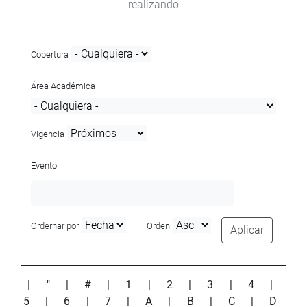
realizando
Cobertura
Área Académica
Vigencia
Evento
Ordernar por
Orden
Aplicar
|
"
|
#
|
1
|
2
|
3
|
4
|
5
|
6
|
7
|
A
|
B
|
C
|
D