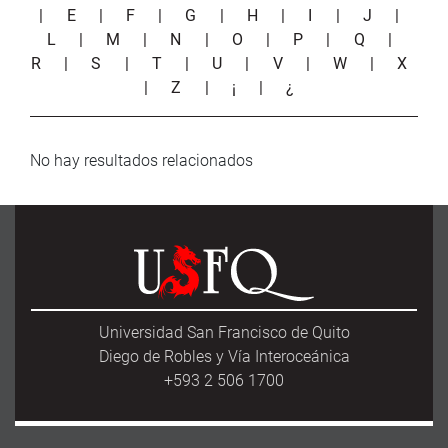
|
E
|
F
|
G
|
H
|
I
|
J
|
L
|
M
|
N
|
O
|
P
|
Q
|
R
|
S
|
T
|
U
|
V
|
W
|
X
|
Z
|
¡
|
¿
No hay resultados relacionados
Universidad San Francisco de Quito
Diego de Robles y Vía Interoceánica
+593 2 506 1700