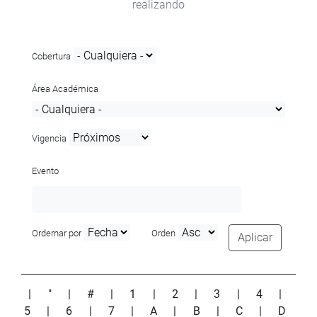
realizando
Cobertura
Área Académica
Vigencia
Evento
Ordernar por
Orden
Aplicar
|
"
|
#
|
1
|
2
|
3
|
4
|
5
|
6
|
7
|
A
|
B
|
C
|
D