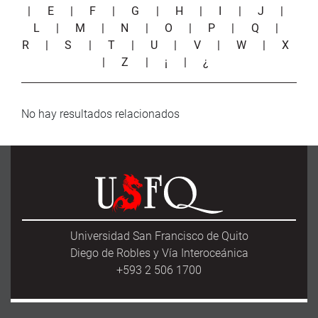
|
E
|
F
|
G
|
H
|
I
|
J
|
L
|
M
|
N
|
O
|
P
|
Q
|
R
|
S
|
T
|
U
|
V
|
W
|
X
|
Z
|
¡
|
¿
No hay resultados relacionados
Universidad San Francisco de Quito
Diego de Robles y Vía Interoceánica
+593 2 506 1700