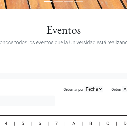
Eventos
onoce todos los eventos que la Universidad está realizan
Ordernar por
Orden
|
4
|
5
|
6
|
7
|
A
|
B
|
C
|