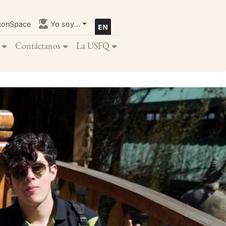
gonSpace
Yo soy...
Contáctanos
La USFQ