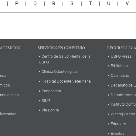
O
|
P
|
Q
|
R
|
S
|
T
|
U
|
V
ADÉMICOS
SERVICIOS EN CONVENIO
RECURSOS AC
Centro de Salud Mental de la
USFQ Press
USFQ
Biblioteca
Clínica Odontológica
inua
Calendario
Hospital Docente Veterinaria
micos
Decanato de E
Panchesca
rnacionales
Departamento
SIME
s
Instituto Confu
Vía Bonita
diversidad
Writing Center
Eduroam
Eventos