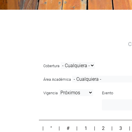
C
Cobertura
Área Académica
Vigencia
Evento
|
"
|
#
|
1
|
2
|
3