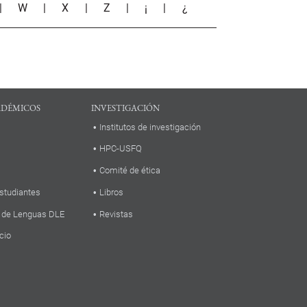
|
W
|
X
|
Z
|
¡
|
¿
ADÉMICOS
INVESTIGACIÓN
Institutos de investigación
HPC-USFQ
Comité de ética
studiantes
Libros
 de Lenguas DLE
Revistas
cio