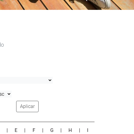
do
Aplicar
D
|
E
|
F
|
G
|
H
|
I