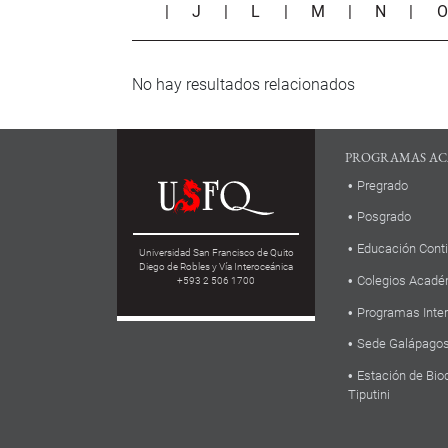
|
J
|
L
|
M
|
N
|
No hay resultados relacionados
PROGRAMAS AC
Pregrado
Posgrado
Educación Cont
Universidad San Francisco de Quito
Diego de Robles y Vía Interoceánica
Colegios Acadé
+593 2 506 1700
Programas Inte
Sede Galápago
Estación de Bio
Tiputini