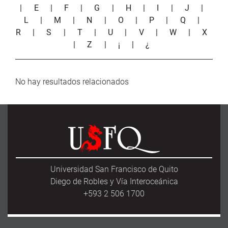
|
E
|
F
|
G
|
H
|
I
|
J
|
L
|
M
|
N
|
O
|
P
|
Q
|
R
|
S
|
T
|
U
|
V
|
W
|
X
|
Z
|
¡
|
¿
No hay resultados relacionados
Universidad San Francisco de Quito
Diego de Robles y Vía Interoceánica
+593 2 506 1700