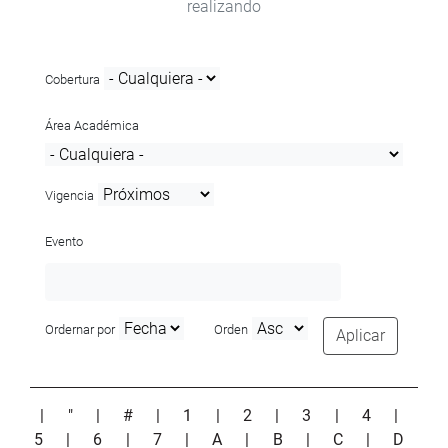
realizando
Cobertura
Área Académica
Vigencia
Evento
Ordernar por
Orden
Aplicar
|
"
|
#
|
1
|
2
|
3
|
4
|
5
|
6
|
7
|
A
|
B
|
C
|
D